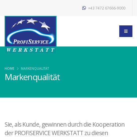
+43 7472 67666-9000
HOME
MARKENQUALITÄT
Markenqualität
Sie, als Kunde, gewinnen durch die Kooperation
der PROFISERVICE WERKSTATT zu diesen