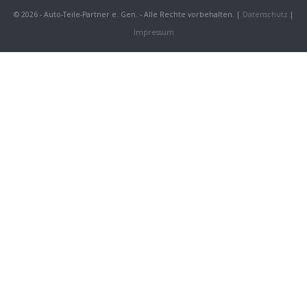
© 2026 - Auto-Teile-Partner e. Gen. - Alle Rechte vorbehalten. |
Datenschutz
|
Impressum